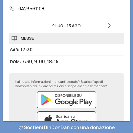
0423561108
9 LUG
-
13 AGO
MESSE
17:30
SAB
:
7:30
,
9:00
,
18:15
DOM
:
Hai notato informazioni mancanti o errate? Scarica l'app di
DinDonDan per inviare correzioni e segnalare chiese mancanti!
Sostieni DinDonDan con una donazione