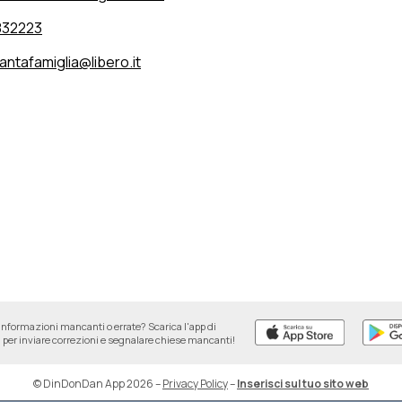
832223
antafamiglia@libero.it
informazioni mancanti o errate? Scarica l'app di
per inviare correzioni e segnalare chiese mancanti!
© DinDonDan App 2026
–
Privacy Policy
–
Inserisci sul tuo sito web