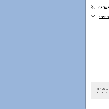
0804
parr.s
Hai notato 
DinDonDan 