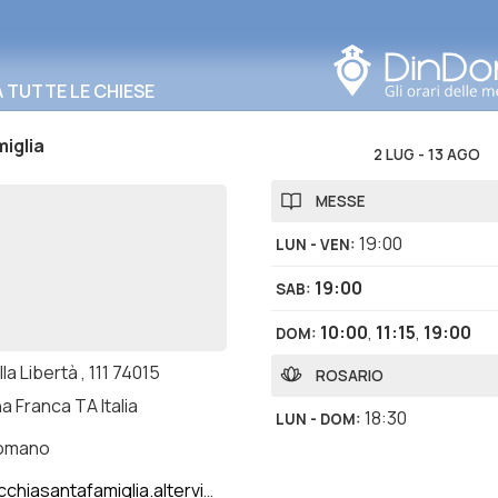
Cerca in questa zona
TUTTE LE CHIESE
iglia
2 LUG
-
13 AGO
MESSE
19:00
LUN - VEN
:
19:00
SAB
:
10:00
,
11:15
,
19:00
DOM
:
lla Libertà , 111 74015
ROSARIO
a Franca TA Italia
18:30
LUN - DOM
:
romano
hiasantafamiglia.altervista.org