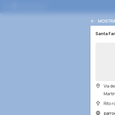
MOSTRA 
Santa Fam
Via de
Martin
Rito 
parrocc