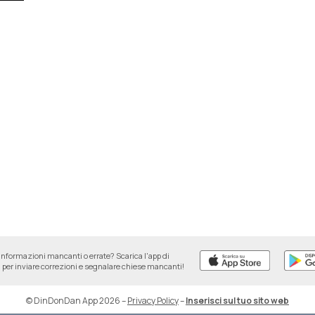
informazioni mancanti o errate? Scarica l'app di
per inviare correzioni e segnalare chiese mancanti!
© DinDonDan App 2026
–
Privacy Policy
–
Inserisci sul tuo sito web