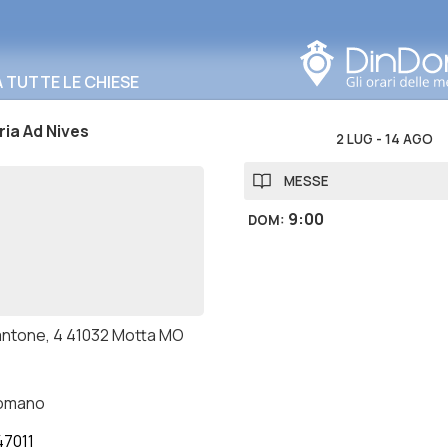
Cerca in questa zona
TUTTE LE CHIESE
ia Ad Nives
2 LUG
-
14 AGO
MESSE
9:00
DOM
:
antone, 4 41032 Motta MO
romano
7011