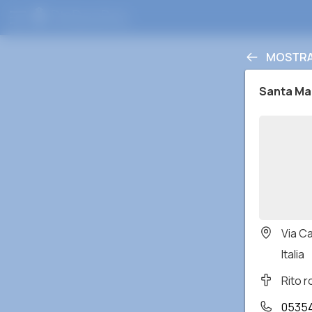
MOSTRA 
Santa Mar
Via C
Italia
Rito 
05354