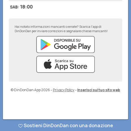
18:00
SAB
:
Hai notato informazioni mancanti o errate? Scarica l'app di
DinDonDan per inviare correzioni e segnalare chiese mancanti!
© DinDonDan App 2026
–
Privacy Policy
–
Inserisci sul tuo sito web
Sostieni DinDonDan con una donazione