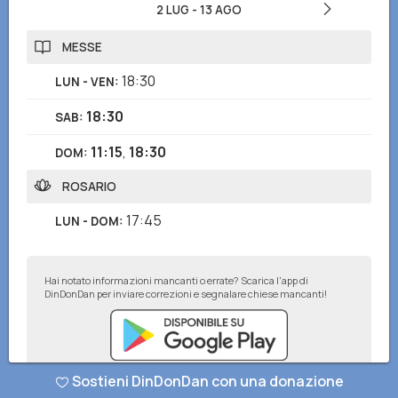
2 LUG
-
13 AGO
MESSE
18:30
LUN - VEN
:
18:30
SAB
:
11:15
,
18:30
DOM
:
ROSARIO
17:45
LUN - DOM
:
Hai notato informazioni mancanti o errate? Scarica l'app di
DinDonDan per inviare correzioni e segnalare chiese mancanti!
Sostieni DinDonDan con una donazione