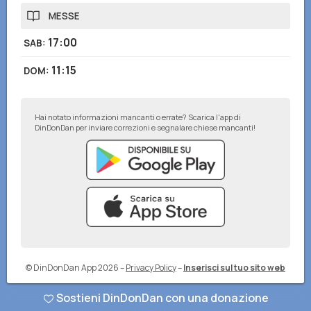
MESSE
17:00
SAB
:
11:15
DOM
:
Hai notato informazioni mancanti o errate? Scarica l'app di
DinDonDan per inviare correzioni e segnalare chiese mancanti!
© DinDonDan App 2026
–
Privacy Policy
–
Inserisci sul tuo sito web
Sostieni DinDonDan con una donazione