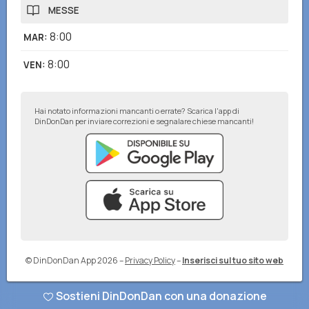
MESSE
8:00
MAR
:
8:00
VEN
:
Hai notato informazioni mancanti o errate? Scarica l'app di
DinDonDan per inviare correzioni e segnalare chiese mancanti!
© DinDonDan App 2026
–
Privacy Policy
–
Inserisci sul tuo sito web
Sostieni DinDonDan con una donazione