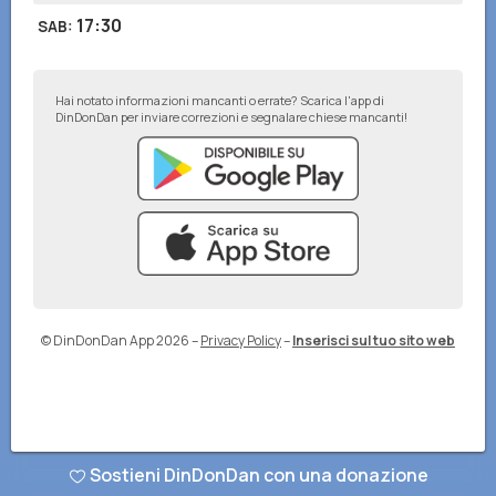
17:30
SAB
:
Hai notato informazioni mancanti o errate? Scarica l'app di
DinDonDan per inviare correzioni e segnalare chiese mancanti!
© DinDonDan App 2026
–
Privacy Policy
–
Inserisci sul tuo sito web
Sostieni DinDonDan con una donazione