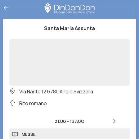
Santa Maria Assunta
Via Nante 12 6780 Airolo Svizzera
Rito romano
2 LUG
-
13 AGO
MESSE