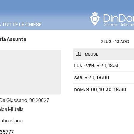
Cerca in questa zona
TUTTE LE CHIESE
ria Assunta
2 LUG
-
13 AGO
MESSE
8:30
,
18:30
LUN - VEN
:
8:30
,
18:00
SAB
:
8:00
,
10:30
,
18:30
DOM
:
. Da Giussano, 80 20027
da MI Italia
ambrosiano
465777