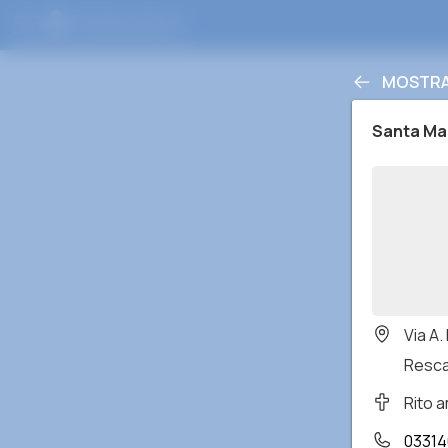
MOSTRA 
Santa Ma
Via A
Rescal
Rito 
0331