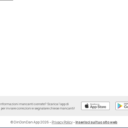
informazioni mancanti o errate? Scarica l'app di
per inviare correzioni e segnalare chiese mancanti!
© DinDonDan App 2026
–
Privacy Policy
–
Inserisci sul tuo sito web