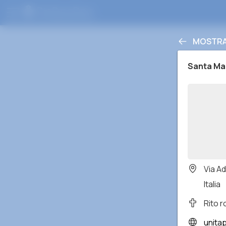
MOSTRA 
Santa Mar
Via A
Italia
Rito 
unitap