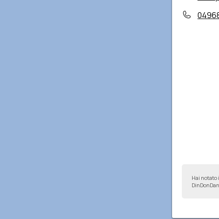
0496
Hai notato 
DinDonDan 