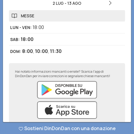
2 LUG
-
13 AGO
MESSE
18:00
LUN - VEN
:
18:00
SAB
:
8:00
,
10:00
,
11:30
DOM
:
Hai notato informazioni mancanti o errate? Scarica l'app di
DinDonDan per inviare correzioni e segnalare chiese mancanti!
Sostieni DinDonDan con una donazione