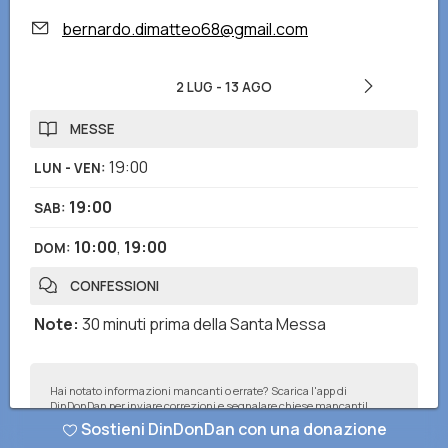
bernardo.dimatteo68@gmail.com
2 LUG
-
13 AGO
MESSE
19:00
LUN - VEN
:
19:00
SAB
:
10:00
,
19:00
DOM
:
CONFESSIONI
Note
:
30 minuti prima della Santa Messa
Hai notato informazioni mancanti o errate? Scarica l'app di
DinDonDan per inviare correzioni e segnalare chiese mancanti!
Sostieni DinDonDan con una donazione