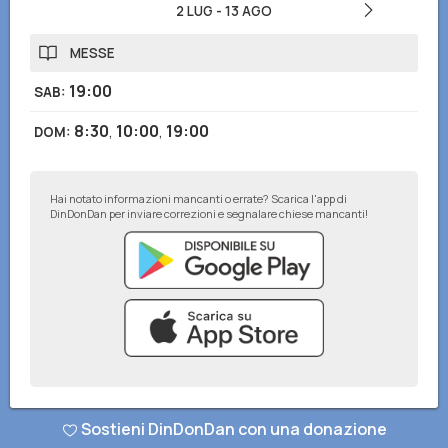
2 LUG
-
13 AGO
MESSE
19:00
SAB
:
8:30
,
10:00
,
19:00
DOM
:
Hai notato informazioni mancanti o errate? Scarica l'app di
DinDonDan per inviare correzioni e segnalare chiese mancanti!
© DinDonDan App 2026
–
Privacy Policy
–
Inserisci sul tuo sito web
Sostieni DinDonDan con una donazione