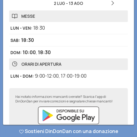
2 LUG
-
13 AGO
MESSE
18:30
LUN - VEN
:
18:30
SAB
:
10:00
,
18:30
DOM
:
ORARI DI APERTURA
9:00-12:00
,
17:00-19:00
LUN - DOM
:
Hai notato informazioni mancanti o errate? Scarica l'app di
DinDonDan per inviare correzioni e segnalare chiese mancanti!
Sostieni DinDonDan con una donazione