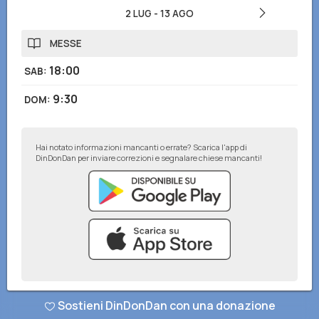
2 LUG
-
13 AGO
MESSE
18:00
SAB
:
9:30
DOM
:
Hai notato informazioni mancanti o errate? Scarica l'app di
DinDonDan per inviare correzioni e segnalare chiese mancanti!
© DinDonDan App 2026
–
Privacy Policy
–
Inserisci sul tuo sito web
Sostieni DinDonDan con una donazione