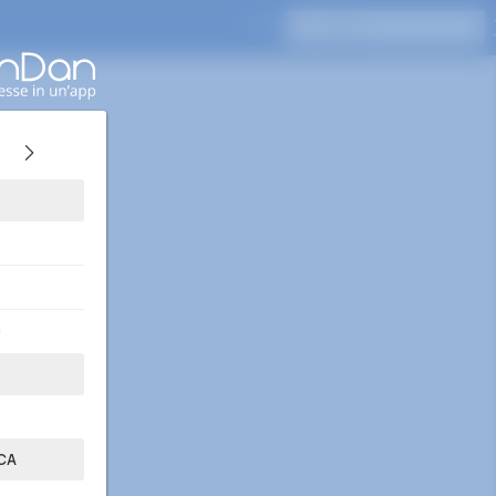
Premi Invio per cercare
0
CA