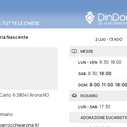
Cerca in questa zona
TUTTE LE CHIESE
ria Nascente
2 LUG
-
13 AGO
MESSE
8:30
,
18:00
LUN - VEN
:
8:30
,
18:00
SAB
:
8:00
,
11:00
,
18:0
DOM
:
 Carlo, 6 28041 Arona NO
ROSARIO
17:30
LUN - SAB
:
romano
ADORAZIONE EUCARISTI
arrocchiearona.it/