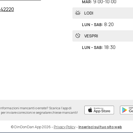
9:00-10:00
MAR
:
242220
LODI
8:20
LUN - SAB
:
VESPRI
18:30
LUN - SAB
:
informazioni mancanti o errate? Scarica l'app di
per inviare correzioni e segnalare chiese mancanti!
© DinDonDan App 2026
–
Privacy Policy
–
Inserisci sul tuo sito web