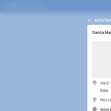
MOSTRA 
Santa Ma
Via S.
Italia
Rito 
www.p