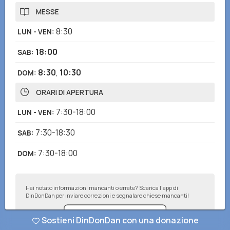
MESSE
8:30
LUN - VEN
:
18:00
SAB
:
8:30
,
10:30
DOM
:
ORARI DI APERTURA
7:30-18:00
LUN - VEN
:
7:30-18:30
SAB
:
7:30-18:00
DOM
:
Hai notato informazioni mancanti o errate? Scarica l'app di
DinDonDan per inviare correzioni e segnalare chiese mancanti!
Sostieni DinDonDan con una donazione