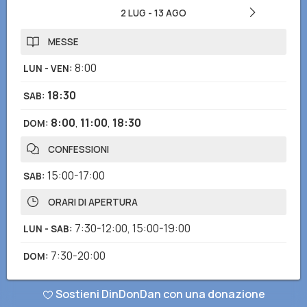
2 LUG
-
13 AGO
MESSE
8:00
LUN - VEN
:
18:30
SAB
:
8:00
,
11:00
,
18:30
DOM
:
CONFESSIONI
15:00-17:00
SAB
:
ORARI DI APERTURA
7:30-12:00
,
15:00-19:00
LUN - SAB
:
7:30-20:00
DOM
:
Sostieni DinDonDan con una donazione
Hai notato informazioni mancanti o errate? Scarica l'app di