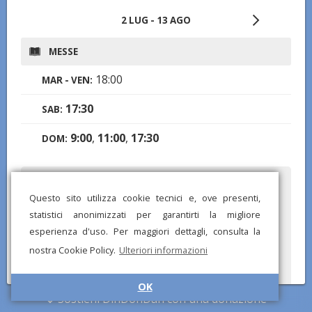
2 LUG - 13 AGO
MESSE
18:00
MAR - VEN:
17:30
SAB:
9:00
,
11:00
,
17:30
DOM:
Hai notato informazioni mancanti o errate? Scarica l'app di
DinDonDan per inviare correzioni e segnalare chiese mancanti!
Questo sito utilizza cookie tecnici e, ove presenti,
statistici anonimizzati per garantirti la migliore
esperienza d'uso. Per maggiori dettagli, consulta la
nostra Cookie Policy.
Ulteriori informazioni
OK
Sostieni DinDonDan con una donazione