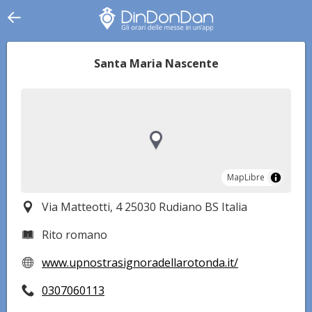
Santa Maria Nascente
MapLibre
MapLibre
Via Matteotti, 4 25030 Rudiano BS Italia
Rito romano
www.upnostrasignoradellarotonda.it/
0307060113