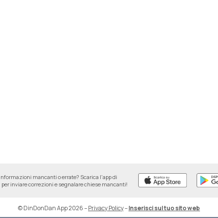
informazioni mancanti o errate? Scarica l'app di
per inviare correzioni e segnalare chiese mancanti!
© DinDonDan App 2026
–
Privacy Policy
–
Inserisci sul tuo sito web