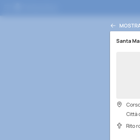
MOSTRA 
Santa Ma
Corso
Città 
Rito 