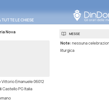
Cerca in questa zona
TUTTE LE CHIESE
ria Nova
MESSE
Note
:
nessuna celebrazio
liturgica
 Vittorio Emanuele 06012
di Castello PG Italia
romano