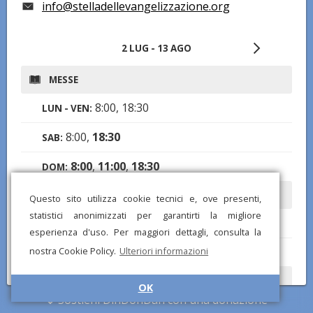
info@stelladellevangelizzazione.org
2 LUG - 13 AGO
MESSE
8:00, 18:30
LUN - VEN:
8:00,
18:30
SAB:
8:00
,
11:00
,
18:30
DOM:
CONFESSIONI
Questo sito utilizza cookie tecnici e, ove presenti,
statistici anonimizzati per garantirti la migliore
9:00-12:00, 17:00-19:30
LUN - DOM:
esperienza d'uso. Per maggiori dettagli, consulta la
nostra Cookie Policy.
Ulteriori informazioni
Note:
ed anche un'ora prima delle SS. Messe
ORARI DI APERTURA
OK
Sostieni DinDonDan con una donazione
8:30-18:30
LUN - DOM: