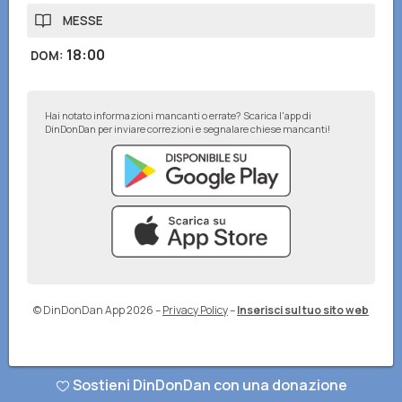
MESSE
18:00
DOM
:
Hai notato informazioni mancanti o errate? Scarica l'app di
DinDonDan per inviare correzioni e segnalare chiese mancanti!
© DinDonDan App 2026
–
Privacy Policy
–
Inserisci sul tuo sito web
Sostieni DinDonDan con una donazione