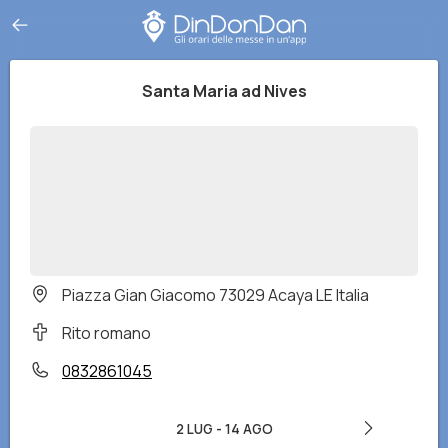
Santa Maria ad Nives
Piazza Gian Giacomo 73029 Acaya LE Italia
Rito romano
0832861045
2 LUG
-
14 AGO