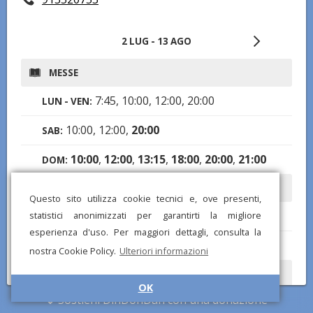
2 LUG - 13 AGO
MESSE
7:45, 10:00, 12:00, 20:00
LUN - VEN:
10:00, 12:00,
20:00
SAB:
10:00
,
12:00
,
13:15
,
18:00
,
20:00
,
21:00
DOM:
ORARI DI APERTURA
Questo sito utilizza cookie tecnici e, ove presenti,
7:00-21:30
statistici anonimizzati per garantirti la migliore
LUN - VEN:
esperienza d'uso. Per maggiori dettagli, consulta la
9:00-21:30
SAB, DOM:
nostra Cookie Policy.
Ulteriori informazioni
CONFESSIONI
OK
Sostieni DinDonDan con una donazione
Note:
todos los dìas media hora antes de las