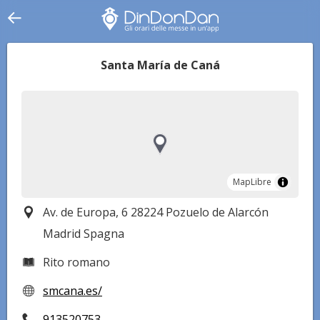
Santa María de Caná
MapLibre
MapLibre
Av. de Europa, 6 28224 Pozuelo de Alarcón
Madrid Spagna
Rito romano
smcana.es/
913520753