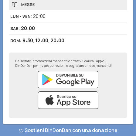
MESSE
20:00
LUN - VEN
:
20:00
SAB
:
9:30
,
12:00
,
20:00
DOM
:
Hai notato informazioni mancanti o errate? Scarica l'app di
DinDonDan per inviare correzioni e segnalare chiese mancanti!
© DinDonDan App 2026
–
Privacy Policy
–
Inserisci sul tuo sito web
Sostieni DinDonDan con una donazione