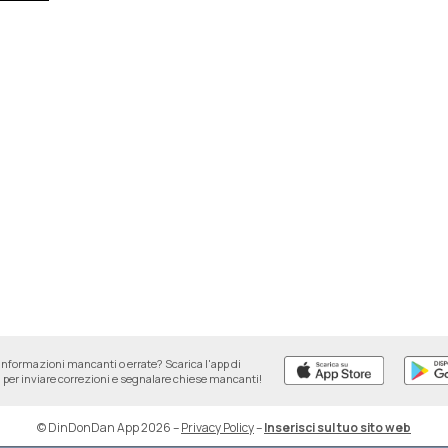
informazioni mancanti o errate? Scarica l'app di
per inviare correzioni e segnalare chiese mancanti!
© DinDonDan App 2026
–
Privacy Policy
–
Inserisci sul tuo sito web