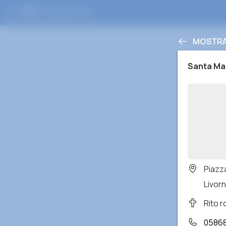
MOSTRA 
Santa Ma
Piazza
Livorno
Rito 
0586