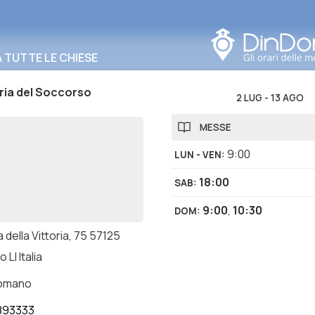
Cerca in questa zona
TUTTE LE CHIESE
ria del Soccorso
2 LUG
-
13 AGO
MESSE
9:00
LUN - VEN
:
18:00
SAB
:
9:00
,
10:30
DOM
:
 della Vittoria, 75 57125
 LI Italia
romano
893333