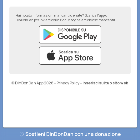
Hai notato informazioni mancanti o errate? Scarica l'app di
DinDonDan per inviare correzioni e segnalare chiese mancanti!
© DinDonDan App 2026
–
Privacy Policy
–
Inserisci sul tuo sito web
Sostieni DinDonDan con una donazione