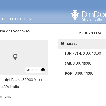
Cerca in questa zona
TUTTE LE CHIESE
ia del Soccorso
2 LUG - 13 AGO
MESSE
9:30, 19:00
LUN - VEN:
9:30,
19:00
SAB:
MapLibre
MapLibre
8:00
,
11:00
DOM:
a Luigi Razza 89900 Vibo
ia VV Italia
romano