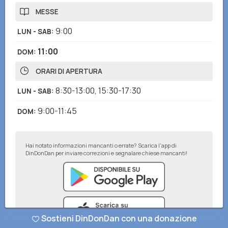
MESSE
9:00
LUN - SAB
:
11:00
DOM
:
ORARI DI APERTURA
8:30-13:00
,
15:30-17:30
LUN - SAB
:
9:00-11:45
DOM
:
Hai notato informazioni mancanti o errate? Scarica l'app di
DinDonDan per inviare correzioni e segnalare chiese mancanti!
Sostieni DinDonDan con una donazione