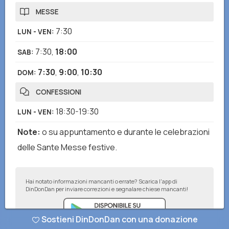
MESSE
7:30
LUN - VEN
:
7:30
,
18:00
SAB
:
7:30
,
9:00
,
10:30
DOM
:
CONFESSIONI
18:30-19:30
LUN - VEN
:
Note
:
o su appuntamento e durante le celebrazioni
delle Sante Messe festive.
Hai notato informazioni mancanti o errate? Scarica l'app di
DinDonDan per inviare correzioni e segnalare chiese mancanti!
Sostieni DinDonDan con una donazione