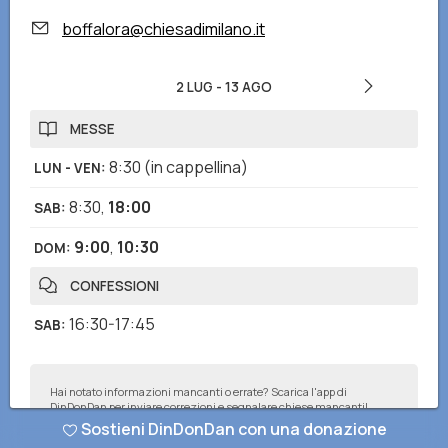
boffalora@chiesadimilano.it
2 LUG
-
13 AGO
MESSE
8:30
(in cappellina)
LUN - VEN
:
8:30
,
18:00
SAB
:
9:00
,
10:30
DOM
:
CONFESSIONI
16:30-17:45
SAB
:
Hai notato informazioni mancanti o errate? Scarica l'app di
DinDonDan per inviare correzioni e segnalare chiese mancanti!
Sostieni DinDonDan con una donazione