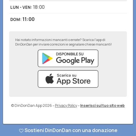
18:00
LUN - VEN
:
11:00
DOM
:
Hai notato informazioni mancanti o errate? Scarica l'app di
DinDonDan per inviare correzioni e segnalare chiese mancanti!
© DinDonDan App 2026
–
Privacy Policy
–
Inserisci sul tuo sito web
Sostieni DinDonDan con una donazione