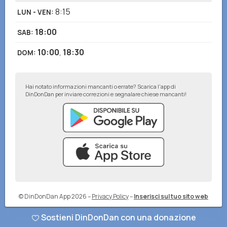
8:15
LUN - VEN
:
18:00
SAB
:
10:00
,
18:30
DOM
:
Hai notato informazioni mancanti o errate? Scarica l'app di
DinDonDan per inviare correzioni e segnalare chiese mancanti!
© DinDonDan App 2026
–
Privacy Policy
–
Inserisci sul tuo sito web
Sostieni DinDonDan con una donazione