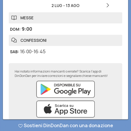
2 LUG
-
13 AGO
MESSE
9:00
DOM
:
CONFESSIONI
16:00-16:45
SAB
:
Hai notato informazioni mancanti o errate? Scarica l'app di
DinDonDan per inviare correzioni e segnalare chiese mancanti!
Sostieni DinDonDan con una donazione