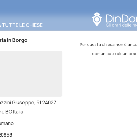
Cerca in questa zona
TUTTE LE CHIESE
ia in Borgo
Per questa chiesa non è anco
comunicato alcun orar
azzini Giuseppe, 51 24027
o BG Italia
romano
20858