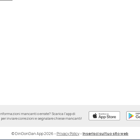
informazioni mancanti o errate? Scarica l'app di
per inviare correzioni e segnalare chiese mancanti!
© DinDonDan App 2026
–
Privacy Policy
–
Inserisci sul tuo sito web