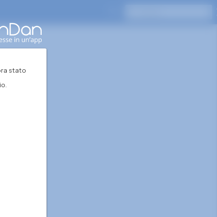
Premi Invio per cercare
ra stato
io.