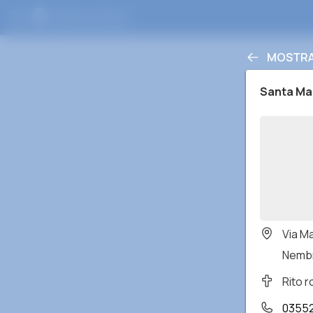
MOSTRA 
Santa Mar
Via M
Nembr
Rito 
0355