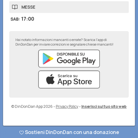
MESSE
17:00
SAB
:
Hai notato informazioni mancanti o errate? Scarica l'app di
DinDonDan per inviare correzioni e segnalare chiese mancanti!
© DinDonDan App 2026
–
Privacy Policy
–
Inserisci sul tuo sito web
Sostieni DinDonDan con una donazione