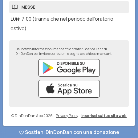
MESSE
7:00
(tranne che nel periodo dell'oratorio
LUN
:
estivo)
Hai notato informazioni mancanti o errate? Scarica l'app di
DinDonDan per inviare correzioni e segnalare chiese mancanti!
© DinDonDan App 2026
–
Privacy Policy
–
Inserisci sul tuo sito web
Sostieni DinDonDan con una donazione