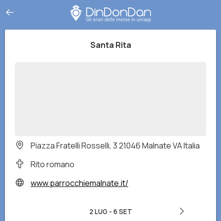
Santa Rita
Piazza Fratelli Rosselli, 3 21046 Malnate VA Italia
Rito romano
www.parrocchiemalnate.it/
2 LUG
-
6 SET