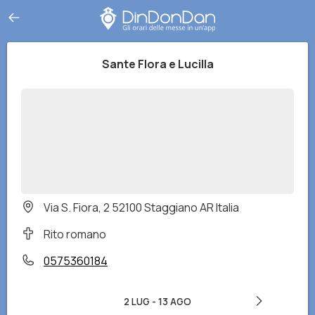
Sante Flora e Lucilla
Via S. Fiora, 2 52100 Staggiano AR Italia
Rito romano
0575360184
2 LUG
-
13 AGO