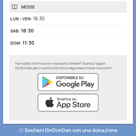
MESSE
18:30
LUN - VEN
:
18:30
SAB
:
11:30
DOM
:
Hai notato informazioni mancanti o errate? Scarica l'app di
DinDonDan per inviare correzioni e segnalare chiese mancanti!
© DinDonDan App 2026
–
Privacy Policy
–
Inserisci sul tuo sito web
Sostieni DinDonDan con una donazione