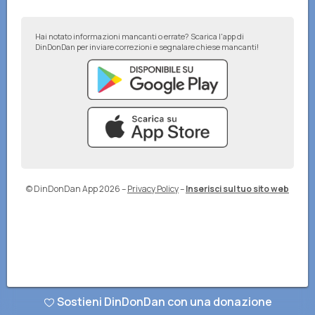
Hai notato informazioni mancanti o errate? Scarica l'app di
DinDonDan per inviare correzioni e segnalare chiese mancanti!
© DinDonDan App 2026
–
Privacy Policy
–
Inserisci sul tuo sito web
Sostieni DinDonDan con una donazione