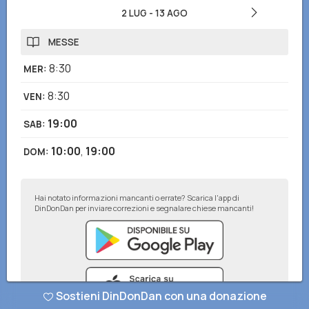
2 LUG
-
13 AGO
MESSE
8:30
MER
:
8:30
VEN
:
19:00
SAB
:
10:00
,
19:00
DOM
:
Hai notato informazioni mancanti o errate? Scarica l'app di
DinDonDan per inviare correzioni e segnalare chiese mancanti!
Sostieni DinDonDan con una donazione