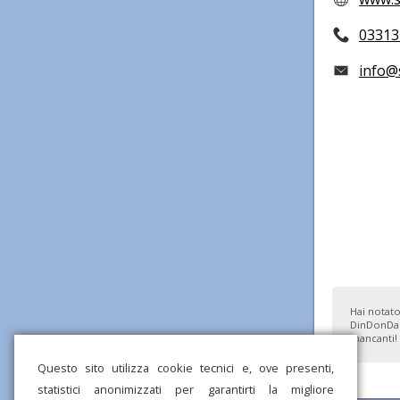
03313
info@s
Hai notato
DinDonDan
mancanti!
Questo sito utilizza cookie tecnici e, ove presenti,
statistici anonimizzati per garantirti la migliore