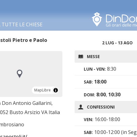
Cerca in questa zona
TUTTE LE CHIESE
stoli Pietro e Paolo
2 LUG - 13 AGO
MESSE
8:30
LUN - VEN:
18:00
SAB:
MapLibre
MapLibre
8:00
,
10:30
DOM:
 Don Antonio Gallarini,
CONFESSIONI
052 Busto Arsizio VA Italia
16:00-18:00
VEN:
ambrosiano
10:00-12:00 (in Seg
SAB:
apostoli.it/