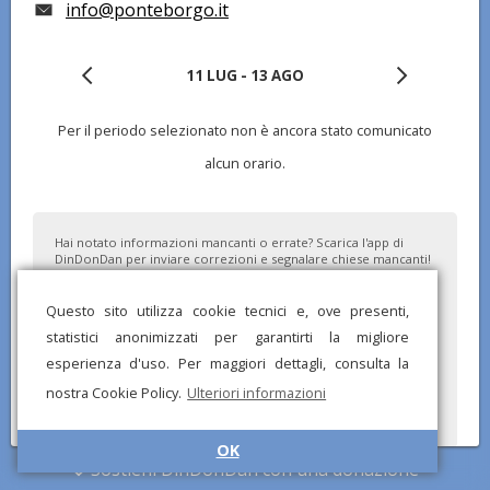
info@ponteborgo.it
11 LUG - 13 AGO
Per il periodo selezionato non è ancora stato comunicato
alcun orario.
Hai notato informazioni mancanti o errate? Scarica l'app di
DinDonDan per inviare correzioni e segnalare chiese mancanti!
Questo sito utilizza cookie tecnici e, ove presenti,
statistici anonimizzati per garantirti la migliore
esperienza d'uso. Per maggiori dettagli, consulta la
nostra Cookie Policy.
Ulteriori informazioni
OK
Sostieni DinDonDan con una donazione
© DinDonDan App 2026 –
Privacy Policy
–
Inserisci sul tuo sito web