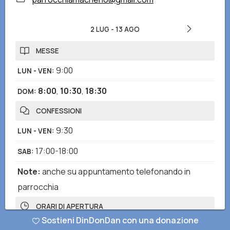
2 LUG
-
13 AGO
MESSE
9:00
LUN - VEN
:
8:00
,
10:30
,
18:30
DOM
:
CONFESSIONI
9:30
LUN - VEN
:
17:00-18:00
SAB
:
Note
:
anche su appuntamento telefonando in
parrocchia
ORARI DI APERTURA
Sostieni DinDonDan con una donazione
7:30-19:00
LUN - DOM
: