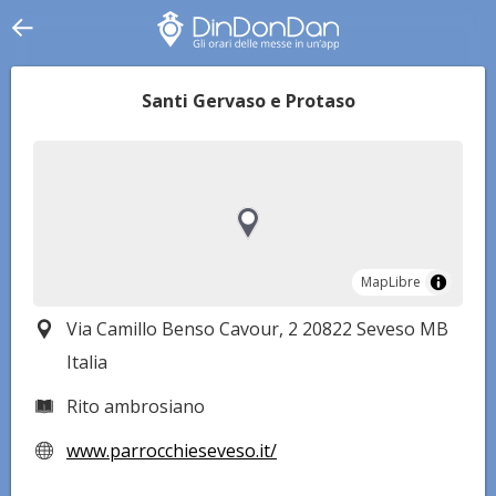
Santi Gervaso e Protaso
MapLibre
MapLibre
Via Camillo Benso Cavour, 2 20822 Seveso MB
Italia
Rito ambrosiano
www.parrocchieseveso.it/