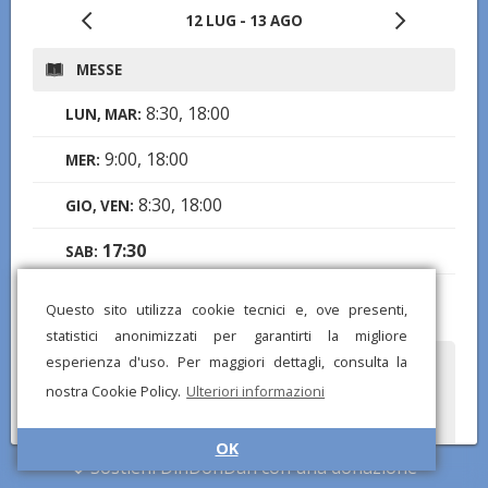
12 LUG - 13 AGO
MESSE
8:30, 18:00
LUN, MAR:
9:00, 18:00
MER:
8:30, 18:00
GIO, VEN:
17:30
SAB:
9:00
,
11:00
,
18:30
DOM:
Questo sito utilizza cookie tecnici e, ove presenti,
statistici anonimizzati per garantirti la migliore
esperienza d'uso. Per maggiori dettagli, consulta la
Hai notato informazioni mancanti o errate? Scarica l'app di
DinDonDan per inviare correzioni e segnalare chiese mancanti!
nostra Cookie Policy.
Ulteriori informazioni
OK
Sostieni DinDonDan con una donazione