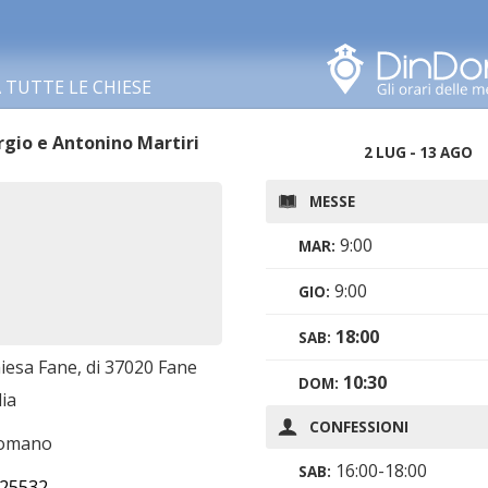
Cerca in questa zona
TUTTE LE CHIESE
rgio e Antonino Martiri
2 LUG
-
13 AGO
MESSE
9:00
MAR
:
9:00
GIO
:
18:00
SAB
:
iesa Fane, di 37020 Fane
10:30
DOM
:
lia
CONFESSIONI
romano
16:00-18:00
SAB
:
25532