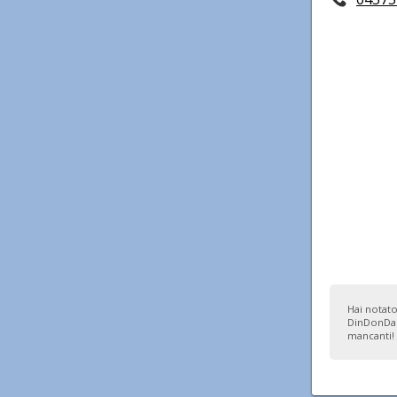
Hai notato
DinDonDan
mancanti!