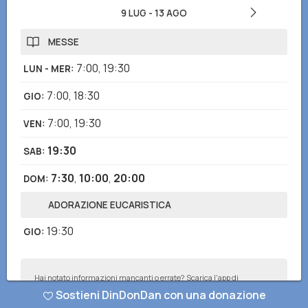
9 LUG
-
13 AGO
MESSE
7:00
,
19:30
LUN - MER
:
7:00
,
18:30
GIO
:
7:00
,
19:30
VEN
:
19:30
SAB
:
7:30
,
10:00
,
20:00
DOM
:
ADORAZIONE EUCARISTICA
19:30
GIO
:
Hai notato informazioni mancanti o errate? Scarica l'app di
DinDonDan per inviare correzioni e segnalare chiese mancanti!
Sostieni DinDonDan con una donazione