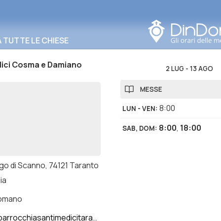
Cerca in questa zona
TUTTE LE CHIESE
dici Cosma e Damiano
2 LUG
-
13 AGO
MESSE
8:00
LUN - VEN
:
8:00
,
18:00
SAB, DOM
:
ago di Scanno, 74121 Taranto
lia
romano
rrocchiasantimedicitaranto.it/