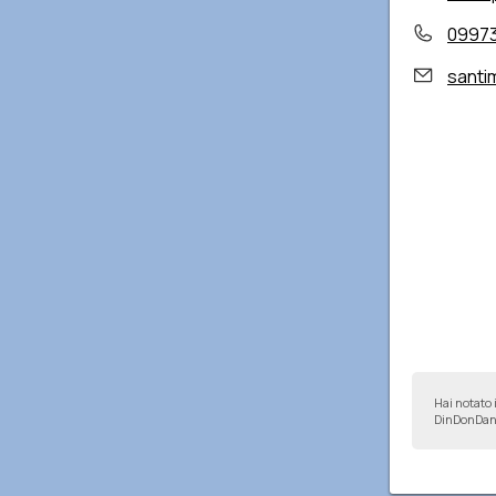
0997
santi
Hai notato 
DinDonDan 