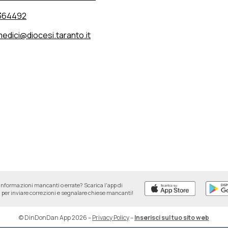
364492
medici@diocesi.taranto.it
informazioni mancanti o errate? Scarica l'app di
per inviare correzioni e segnalare chiese mancanti!
© DinDonDan App 2026
–
Privacy Policy
–
Inserisci sul tuo sito web