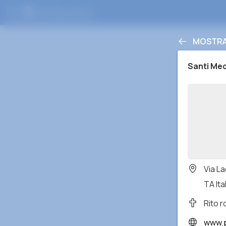
MOSTRA 
Santi Me
Via L
TA Ita
Rito 
www.pa