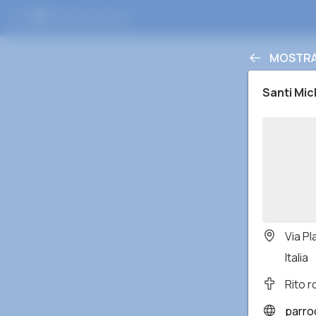
MOSTRA 
Santi Mic
Via Pl
Italia
Rito 
parroc