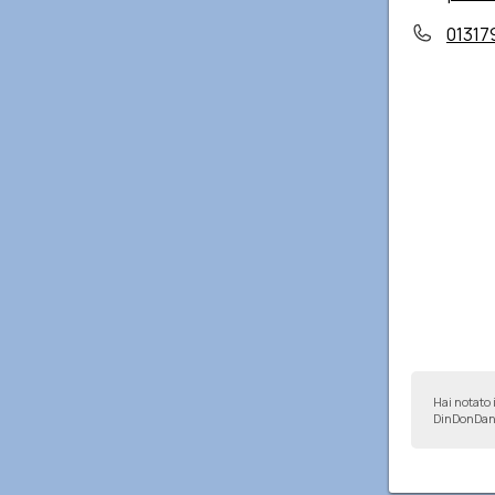
01317
Hai notato 
DinDonDan 