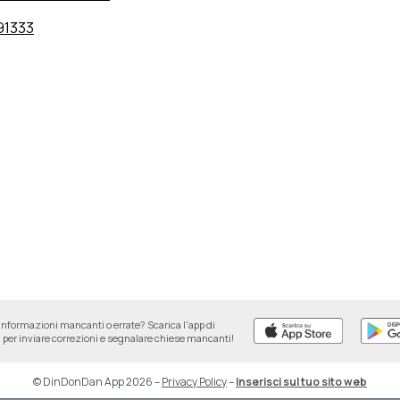
91333
informazioni mancanti o errate? Scarica l'app di
per inviare correzioni e segnalare chiese mancanti!
© DinDonDan App 2026
–
Privacy Policy
–
Inserisci sul tuo sito web