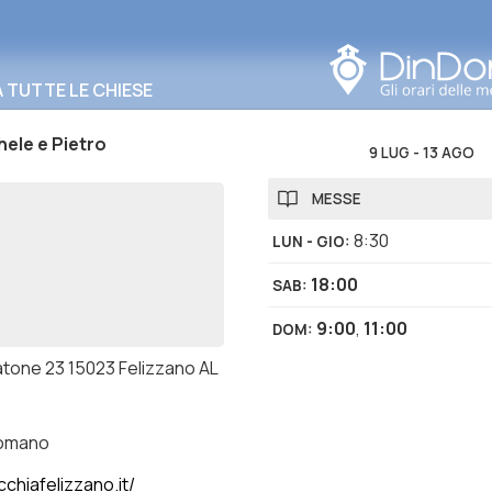
Cerca in questa zona
TUTTE LE CHIESE
hele e Pietro
9 LUG
-
13 AGO
MESSE
8:30
LUN - GIO
:
18:00
SAB
:
9:00
,
11:00
DOM
:
atone 23 15023 Felizzano AL
romano
chiafelizzano.it/