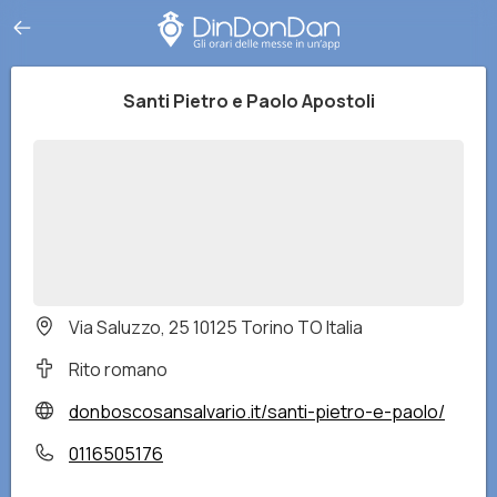
Santi Pietro e Paolo Apostoli
Via Saluzzo, 25 10125 Torino TO Italia
Rito romano
donboscosansalvario.it/santi-pietro-e-paolo/
0116505176