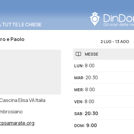
Cerca in questa zona
TUTTE LE CHIESE
tro e Paolo
2 LUG
-
13 AGO
MESSE
8:00
LUN
:
20:30
MAR
:
8:00
MER
:
Cascina Elisa VA Italia
8:00
VEN
:
ambrosiano
20:30
SAB
:
cpsamarate.org
9:00
DOM
: