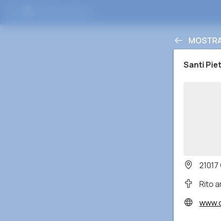
MOSTRA 
Santi Pie
21017 
Rito 
www.