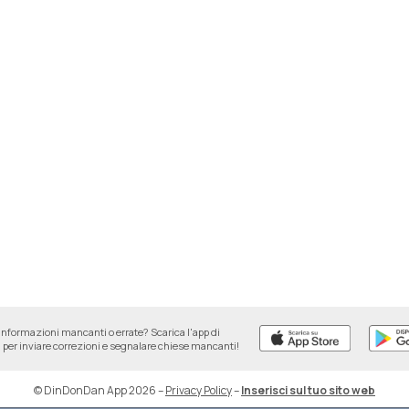
informazioni mancanti o errate? Scarica l'app di
per inviare correzioni e segnalare chiese mancanti!
© DinDonDan App 2026
–
Privacy Policy
–
Inserisci sul tuo sito web