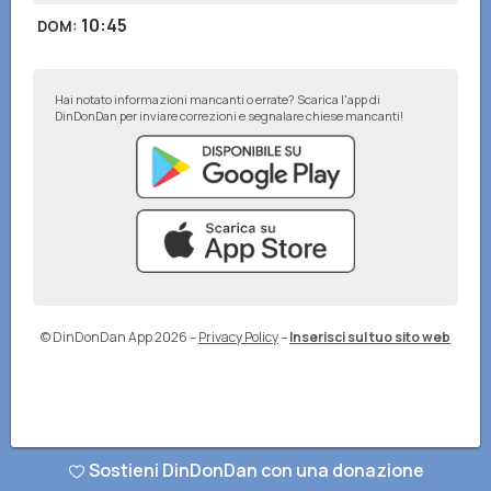
10:45
DOM
:
Hai notato informazioni mancanti o errate? Scarica l'app di
DinDonDan per inviare correzioni e segnalare chiese mancanti!
© DinDonDan App 2026
–
Privacy Policy
–
Inserisci sul tuo sito web
Sostieni DinDonDan con una donazione